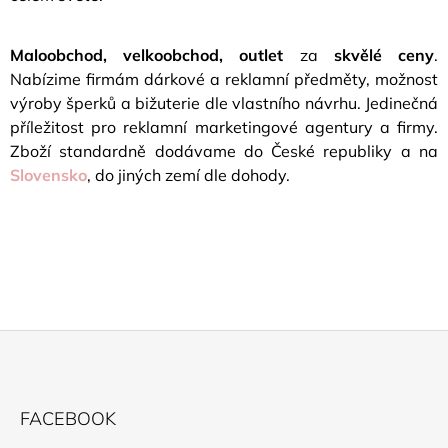
Maloobchod, velkoobchod, outlet
za
skvělé ceny
.
Nabízime firmám dárkové a reklamní předměty, možnost
výroby šperků a bižuterie dle vlastního návrhu. Jedinečná
příležitost pro reklamní marketingové agentury a firmy.
Zboží standardně dodávame do České republiky a na
Slovensko
, do jiných zemí dle dohody.
Z
Á
FACEBOOK
P