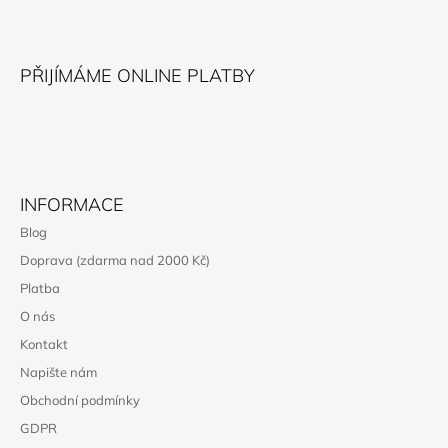
A
T
Í
PŘIJÍMÁME ONLINE PLATBY
INFORMACE
Blog
Doprava (zdarma nad 2000 Kč)
Platba
O nás
Kontakt
Napište nám
Obchodní podmínky
GDPR