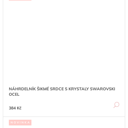
NÁHRDELNÍK ŠIKMÉ SRDCE S KRYSTALY SWAROVSKI
OCEL
DE
384 Kč
N O V I N K A