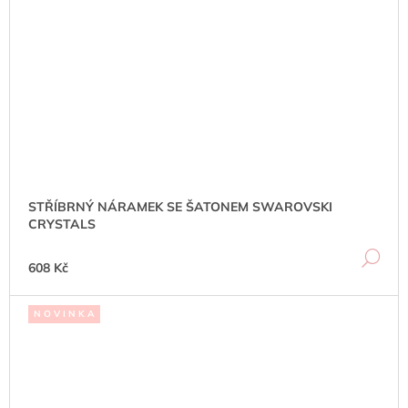
STŘÍBRNÝ NÁRAMEK SE ŠATONEM SWAROVSKI
CRYSTALS
DE
608 Kč
N O V I N K A