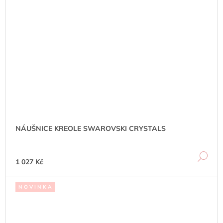
NÁUŠNICE KREOLE SWAROVSKI CRYSTALS
DE
1 027 Kč
N O V I N K A