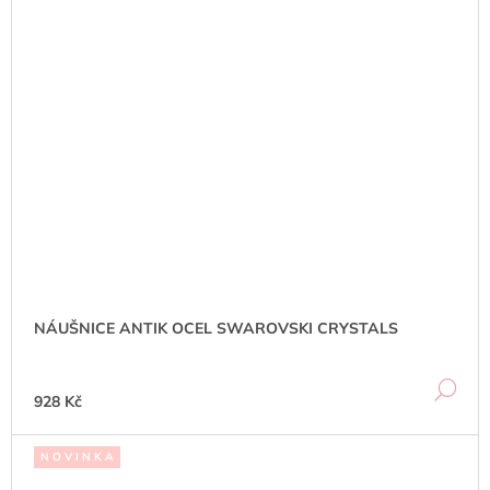
NÁUŠNICE ANTIK OCEL SWAROVSKI CRYSTALS
DE
928 Kč
N O V I N K A