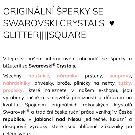
ORIGINÁLNÍ ŠPERKY SE
SWAROVSKI CRYSTALS ♥
GLITTER||||SQUARE
Vítejte v našem internetovém obchodě se šperky
a
®
bižuterií se
Swarovski
Crystals.
Všechny
náušnice
,
náramky
, prsteny,
soupravy
,
náhrdelníky
, přívěsky, brože, pilníčky na nehty,
tužky,
propisky
, které naleznete v našem e-shopu, jsou
vyrobeny ručně a s největší precizností a důrazem na
kvalitu. Spojením originálních rakouských krystalů
®
Swarovski
a tradiční české ruční práce vznikají v
České
republice
, v
Jablonci nad Nisou
jedinečné, luxusní a
designové výrobky, které jsou oblíbené zákazníky po
celém světe.