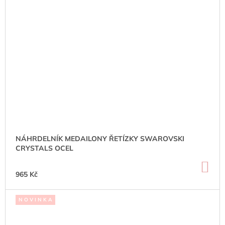
NÁHRDELNÍK MEDAILONY ŘETÍZKY SWAROVSKI
CRYSTALS OCEL
DO
KO
965 Kč
N O V I N K A