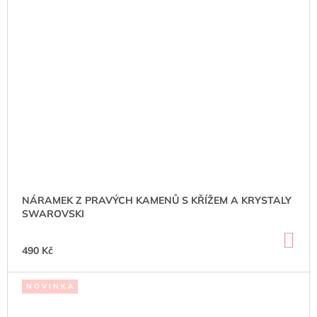
NÁRAMEK Z PRAVÝCH KAMENŮ S KŘÍŽEM A KRYSTALY
SWAROVSKI
DO
KO
490 Kč
N O V I N K A