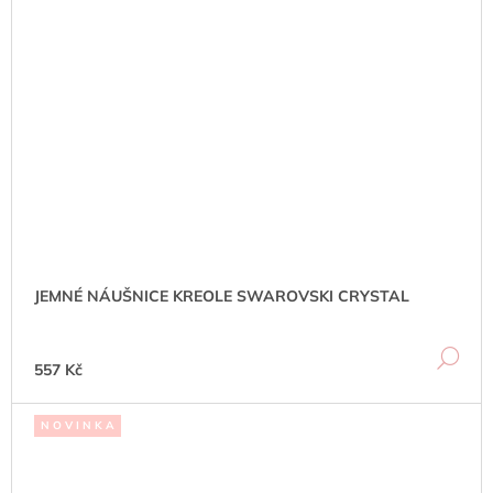
JEMNÉ NÁUŠNICE KREOLE SWAROVSKI CRYSTAL
DE
557 Kč
N O V I N K A