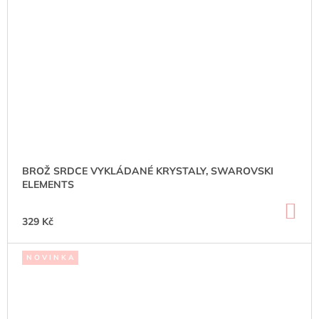
BROŽ SRDCE VYKLÁDANÉ KRYSTALY, SWAROVSKI
ELEMENTS
DO
KO
329 Kč
N O V I N K A