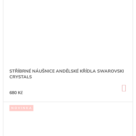
STŘÍBRNÉ NÁUŠNICE ANDĚLSKÉ KŘÍDLA SWAROVSKI
CRYSTALS
DO
KO
680 Kč
N O V I N K A