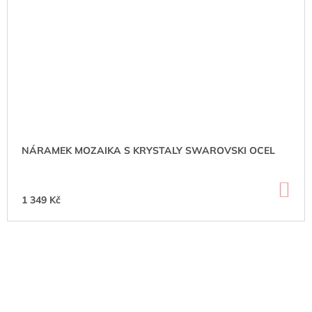
NÁRAMEK MOZAIKA S KRYSTALY SWAROVSKI OCEL
DO
KO
1 349 Kč