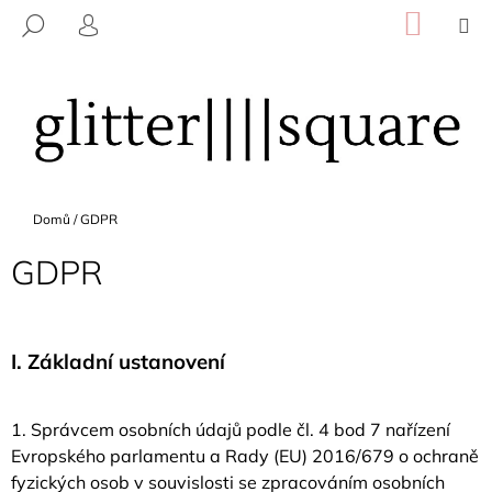
K
Přejít
NÁKU
M
HLEDAT
na
KOŠÍK
O
PŘIHLÁŠENÍ
ZPĚT
ZPĚT
obsah
Š
Í
C
K
O
P
O
Domů
/
GDPR
T
Ř
GDPR
E
B
U
I.
Základní ustanovení
J
E
1. Správcem osobních údajů podle čl. 4 bod 7 nařízení
T
Evropského parlamentu a Rady (EU) 2016/679 o ochraně
E
fyzických osob v souvislosti se zpracováním osobních
N