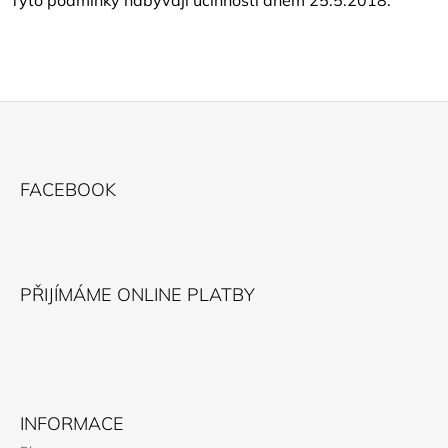
Z
Á
FACEBOOK
P
A
T
Í
PŘIJÍMÁME ONLINE PLATBY
INFORMACE