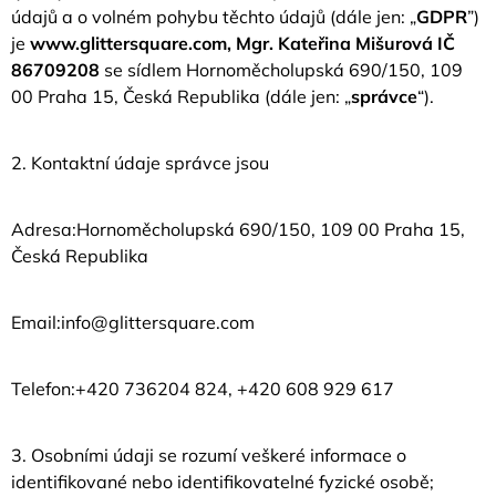
údajů a o volném pohybu těchto údajů (dále jen: „
GDPR
”)
A
je
www.glittersquare.com, Mgr. Kateřina Mišurová IČ
J
86709208
se sídlem Hornoměcholupská 690/150, 109
Í
00 Praha 15, Česká Republika (dále jen: „
správce
“).
T
?
2. Kontaktní údaje správce jsou
Adresa:Hornoměcholupská 690/150, 109 00 Praha 15,
Česká Republika
HLEDAT
Email:info@glittersquare.com
D
O
Telefon:+420 736204 824, +420 608 929 617
P
O
R
U
3. Osobními údaji se rozumí veškeré informace o
Č
identifikované nebo identifikovatelné fyzické osobě;
U