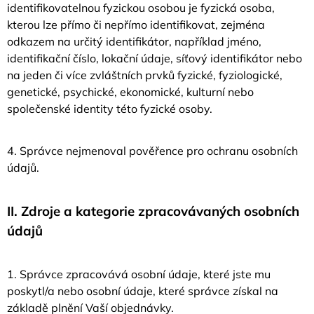
identifikovatelnou fyzickou osobou je fyzická osoba,
J
kterou lze přímo či nepřímo identifikovat, zejména
E
M
odkazem na určitý identifikátor, například jméno,
E
identifikační číslo, lokační údaje, síťový identifikátor nebo
na jeden či více zvláštních prvků fyzické, fyziologické,
NÁUŠNICE
genetické, psychické, ekonomické, kulturní nebo
S
KRYSTALEM
společenské identity této fyzické osoby.
VE
TVARU
ČTVERCE,
4. Správce nejmenoval pověřence pro ochranu osobních
SWAROVSKI
údajů.
ELEMENTS
292
Kč
II.
Zdroje a kategorie zpracovávaných osobních
údajů
1. Správce zpracovává osobní údaje, které jste mu
poskytl/a nebo osobní údaje, které správce získal na
základě plnění Vaší objednávky.