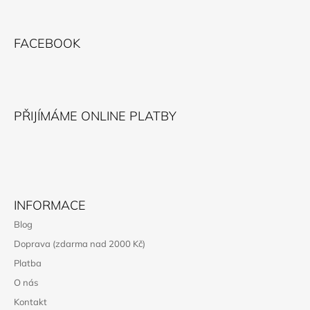
J
Z
E
Á
M
FACEBOOK
P
E
A
NÁHRDELNÍK
T
OTEVÍRACÍ
Í
SRDCE
PŘIJÍMÁME ONLINE PLATBY
SWAROVSKI
CRYSTALS
OCEL
656
Kč
INFORMACE
Blog
Doprava (zdarma nad 2000 Kč)
Platba
O nás
Kontakt