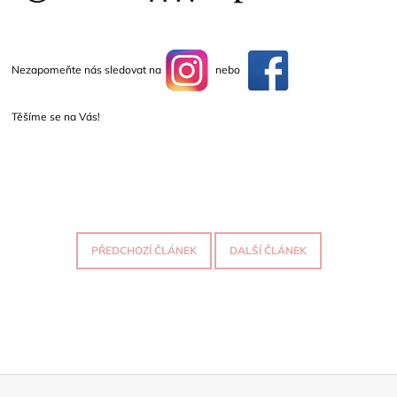
A
J
Í
Nezapomeňte nás sledovat na
nebo
T
?
Těšíme se na Vás!
HLEDAT
PŘEDCHOZÍ ČLÁNEK
DALŠÍ ČLÁNEK
D
O
P
O
R
U
Č
U