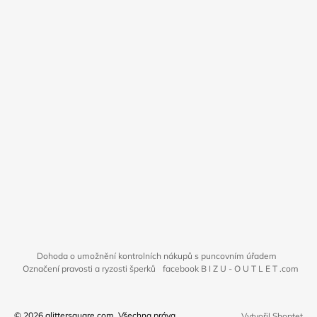
Dohoda o umožnění kontrolních nákupů s puncovním úřadem
Označení pravosti a ryzosti šperků
facebook B I Z U - O U T L E T .com
© 2026 glittersquare.com. Všechna práva
Vytvořil Shoptet