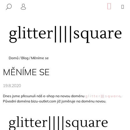
K
Přejít
NÁKU
M
HLEDAT
na
KOŠÍK
O
PŘIHLÁŠENÍ
ZPĚT
ZPĚT
obsah
Š
Í
C
K
O
P
O
Domů
/
Blog
/
Měníme se
T
Ř
MĚNÍME SE
E
B
19.8.2020
U
Dnes jsme přesunuli náš e-shop na novou doménu
g l i t t e r |||| s q u a r e
.
J
Původní doména bizu-outlet.com již jsměruje na doménu novou.
E
T
E
N