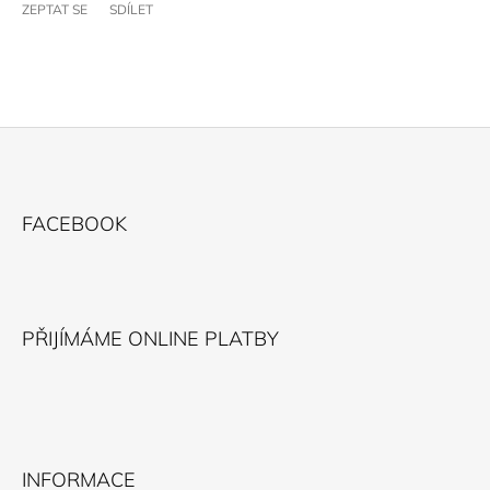
ZEPTAT SE
SDÍLET
Z
Á
FACEBOOK
P
A
T
Í
PŘIJÍMÁME ONLINE PLATBY
INFORMACE