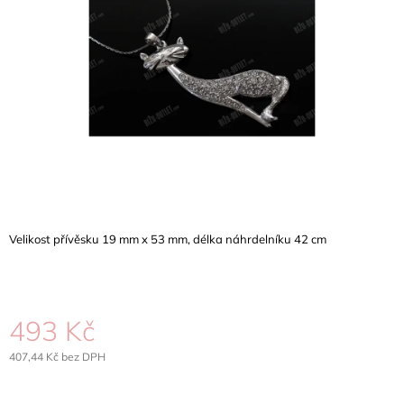
5
A
hvězdiček.
J
Í
T
?
HLEDAT
Velikost přívěsku 19 mm x 53 mm, délka náhrdelníku 42 cm
D
O
P
493 Kč
O
R
407,44 Kč bez DPH
U
Měrná
Č
cena:
U