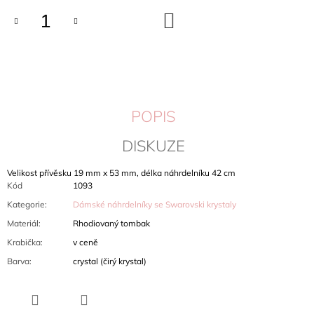
J
DO
E
KOŠÍKU
M
E
BROŽ
KOČÁREK
SWAROVSKI
POPIS
CRYSTALS
504
DISKUZE
Kč
Velikost přívěsku 19 mm x 53 mm, délka náhrdelníku 42 cm
Kód
1093
Kategorie
:
Dámské náhrdelníky se Swarovski krystaly
Materiál
:
Rhodiovaný tombak
Krabička
:
v ceně
Barva
:
crystal (čirý krystal)