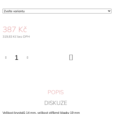
J
E
M
E
387 Kč
NÁHRDELNÍK
OTEVÍRACÍ
319,83 Kč bez DPH
SRDCE
Měrná
SWAROVSKI
cena:
CRYSTALS
OCEL
DO
656
KOŠÍKU
Kč
POPIS
DISKUZE
Velikost krystalů 14 mm, velikost stříbrné klapky 19 mm