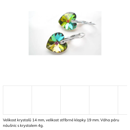
5,0
A
z
J
5
hvězdiček.
Í
T
?
HLEDAT
D
O
P
O
R
U
Velikost krystalů 14 mm, velikost stříbrné klapky 19 mm. Váha páru
Č
náušnic s krystalem 4g.
U