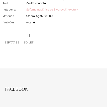
Kód
Zvolte variantu
Kategorie
:
Stříbrné náušnice se Swarovski krystaly
Materiál
:
Stříbro Ag 925/1000
Krabička
:
v ceně
ZEPTAT SE
SDÍLET
Z
Á
FACEBOOK
P
A
T