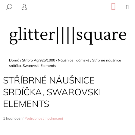
K
Přejít
NÁKU
M
HLEDAT
na
KOŠÍK
O
PŘIHLÁŠENÍ
ZPĚT
ZPĚT
obsah
Š
Í
C
K
O
P
O
Domů
/
Stříbro Ag 925/1000
/
Náušnice | dámské
/
Stříbrné náušnice
T
srdíčka, Swarovski Elements
Ř
STŘÍBRNÉ NÁUŠNICE
E
B
SRDÍČKA, SWAROVSKI
U
ELEMENTS
J
E
T
Průměrné
1 hodnocení
Podrobnosti hodnocení
hodnocení
E
produktu
N
je