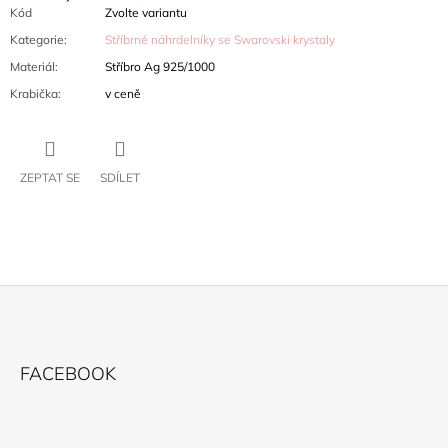
Kód
Zvolte variantu
Kategorie
:
Stříbrné náhrdelníky se Swarovski krystaly
Materiál
:
Stříbro Ag 925/1000
Krabička
:
v ceně
ZEPTAT SE
SDÍLET
Z
Á
FACEBOOK
P
A
T