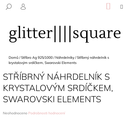
K
Přejít
NÁKU
M
HLEDAT
na
KOŠÍK
O
PŘIHLÁŠENÍ
ZPĚT
ZPĚT
obsah
Š
Í
C
K
O
P
O
Domů
/
Stříbro Ag 925/1000
/
Náhrdelníky
/
Stříbrný náhrdelník s
T
krystalovým srdíčkem, Swarovski Elements
Ř
STŘÍBRNÝ NÁHRDELNÍK S
E
B
KRYSTALOVÝM SRDÍČKEM,
U
SWAROVSKI ELEMENTS
J
E
T
Průměrné
Neohodnoceno
Podrobnosti hodnocení
hodnocení
E
produktu
N
je