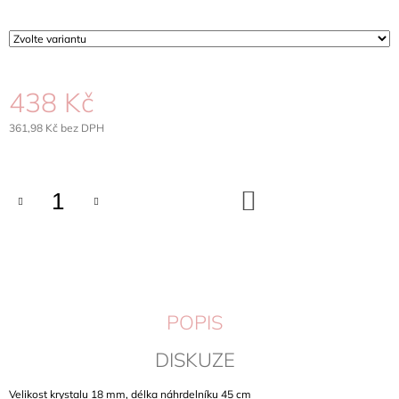
J
E
M
E
438 Kč
SPONA
DO
361,98 Kč bez DPH
VLASŮ
Měrná
KYTIČKA,
cena:
SWAROVSKI
ELEMENTS
DO
145
KOŠÍKU
Kč
POPIS
DISKUZE
Velikost krystalu 18 mm, délka náhrdelníku 45 cm