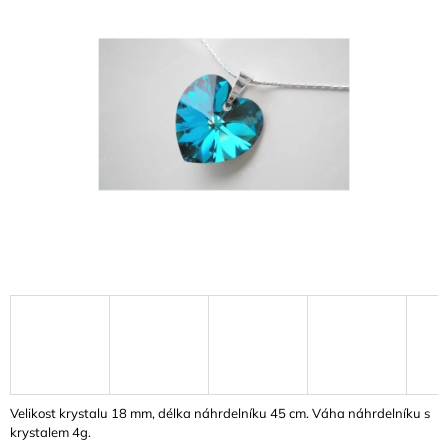
0,0
A
z
J
5
hvězdiček.
Í
T
?
HLEDAT
D
O
P
O
R
U
Velikost krystalu 18 mm, délka náhrdelníku 45 cm. Váha náhrdelníku s
Č
krystalem 4g.
U