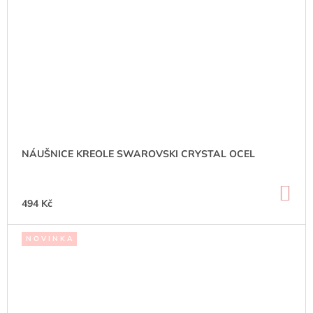
NÁUŠNICE KREOLE SWAROVSKI CRYSTAL OCEL
DO
KO
494 Kč
N O V I N K A