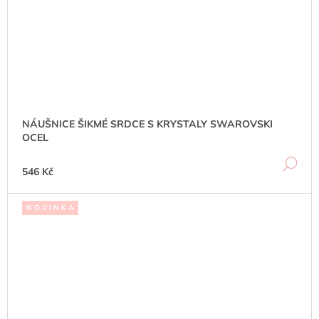
NÁUŠNICE ŠIKMÉ SRDCE S KRYSTALY SWAROVSKI
OCEL
DE
546 Kč
N O V I N K A