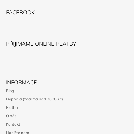
Z
R
Á
V
FACEBOOK
K
P
Y
A
V
T
Ý
P
Í
PŘIJÍMÁME ONLINE PLATBY
I
S
U
INFORMACE
Blog
Doprava (zdarma nad 2000 Kč)
Platba
O nás
Kontakt
Napište nám