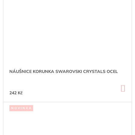
NÁUŠNICE KORUNKA SWAROVSKI CRYSTALS OCEL
DO
KO
242 Kč
N O V I N K A