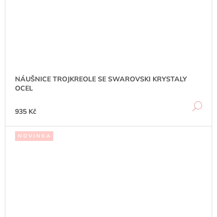
NÁUŠNICE TROJKREOLE SE SWAROVSKI KRYSTALY
OCEL
DE
935 Kč
N O V I N K A