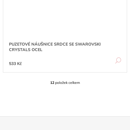
PUZETOVÉ NÁUŠNICE SRDCE SE SWAROVSKI
CRYSTALS OCEL
DE
533 Kč
12
položek celkem
O
V
L
Á
D
A
C
Í
P