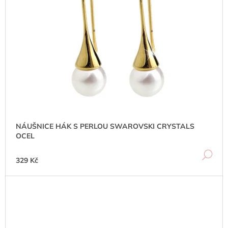
J
E
M
E
NÁUŠNICE
HÁK
S
PERLOU
SWAROVSKI
CRYSTALS
OCEL
329
NÁUŠNICE HÁK S PERLOU SWAROVSKI CRYSTALS
Kč
OCEL
DE
329 Kč