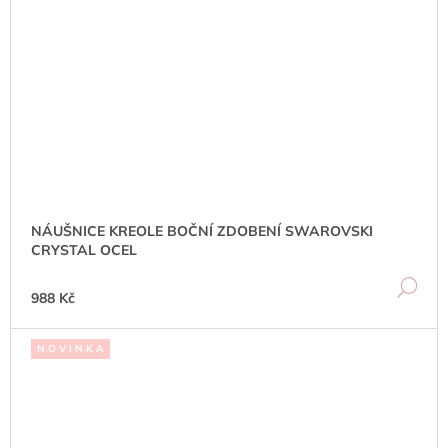
NÁUŠNICE KREOLE BOČNÍ ZDOBENÍ SWAROVSKI
CRYSTAL OCEL
DE
988 Kč
N O V I N K A