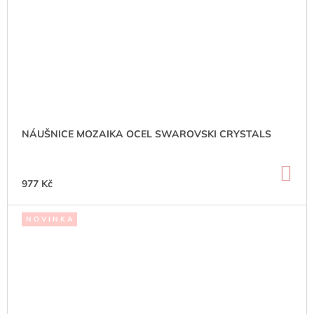
NÁUŠNICE MOZAIKA OCEL SWAROVSKI CRYSTALS
DO
KO
977 Kč
N O V I N K A