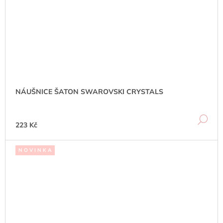
NÁUŠNICE ŠATON SWAROVSKI CRYSTALS
DE
223 Kč
N O V I N K A