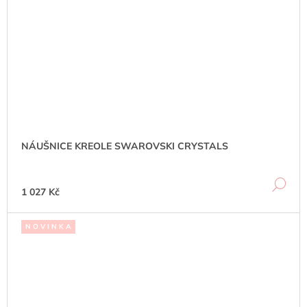
NÁUŠNICE KREOLE SWAROVSKI CRYSTALS
DE
1 027 Kč
N O V I N K A