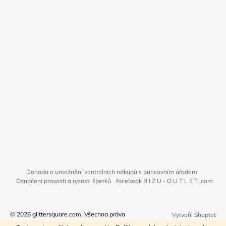
Dohoda o umožnění kontrolních nákupů s puncovním úřadem
Označení pravosti a ryzosti šperků
facebook B I Z U - O U T L E T .com
© 2026 glittersquare.com. Všechna práva
Vytvořil Shoptet
vyhrazena.