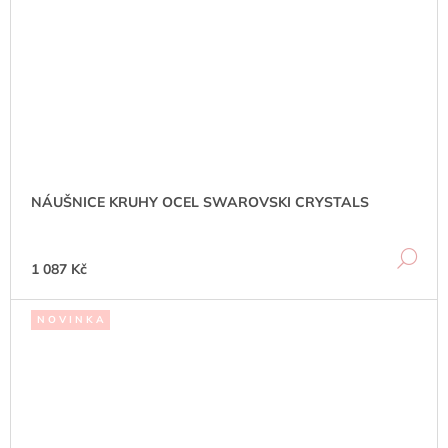
NÁUŠNICE KRUHY OCEL SWAROVSKI CRYSTALS
DE
1 087 Kč
N O V I N K A