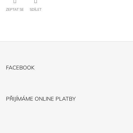
ZEPTAT SE
SDÍLET
Z
Á
FACEBOOK
P
A
T
Í
PŘIJÍMÁME ONLINE PLATBY