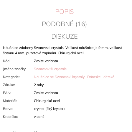
POPIS
PODOBNÉ (16)
DISKUZE
Náušnice zdobeny Swarovski crystals. Velikost náušnice je 9 mm, velikost
šatonu 4 mm, puzetové zapínání. Chirurgická ocel
Kód
Zvolte variantu
Jméno značky
:
Swarovski® crystals
Kategorie
:
Náušnice se Swarovski krystaly | Dámské i dětské
Záruka
:
2 roky
EAN
:
Zvolte variantu
Materiál
:
Chirurgická ocel
Barva
:
crystal (čirý krystal)
Krabička
:
v ceně