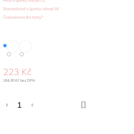
Péče o šperky návod CZ
J
Starostlivosť o šperky návod SK
E
M
Československé texty?
E
NÁUŠNICE
HÁK
S
PERLOU
SWAROVSKI
CRYSTALS
OCEL
223 Kč
329
Kč
184,30 Kč bez DPH
Měrná
cena:
DO
KOŠÍKU