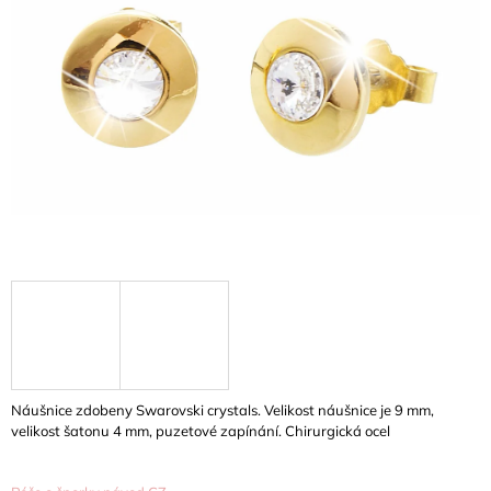
5
A
hvězdiček.
J
Í
T
?
HLEDAT
D
O
P
O
Náušnice zdobeny Swarovski crystals. Velikost náušnice je 9 mm,
R
velikost šatonu 4 mm, puzetové zapínání. Chirurgická ocel
U
Č
U