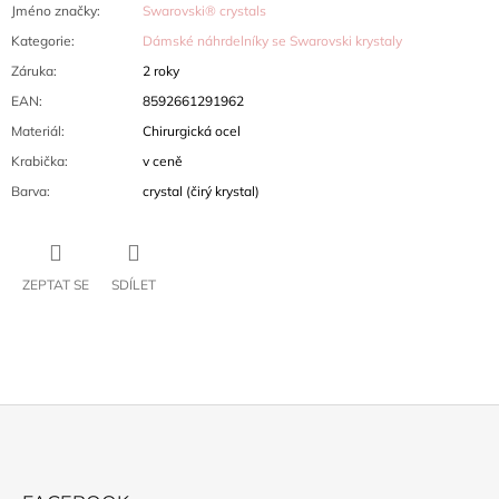
Jméno značky
:
Swarovski® crystals
Kategorie
:
Dámské náhrdelníky se Swarovski krystaly
Záruka
:
2 roky
EAN
:
8592661291962
Materiál
:
Chirurgická ocel
Krabička
:
v ceně
Barva
:
crystal (čirý krystal)
ZEPTAT SE
SDÍLET
Z
Á