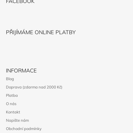
FACEBOOK
P
A
T
Í
PŘIJÍMÁME ONLINE PLATBY
INFORMACE
Blog
Doprava (zdarma nad 2000 Kč)
Platba
O nás
Kontakt
Napište nám
Obchodní podmínky