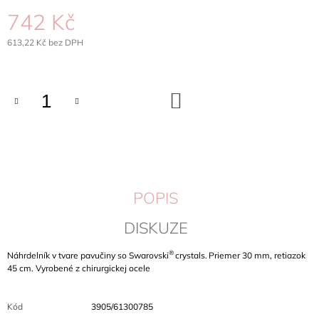
J
742 Kč
E
M
613,22 Kč bez DPH
E
Měrná
cena:
NÁHRDELNÍK
DO
OTEVÍRACÍ
KOŠÍKU
SRDCE
SWAROVSKI
CRYSTALS
OCEL
656
Kč
POPIS
DISKUZE
®
Náhrdelník v tvare pavučiny so Swarovski
crystals.
Priemer 30 mm, retiazok
45 cm. Vyrobené z chirurgickej ocele
Kód
3905/61300785