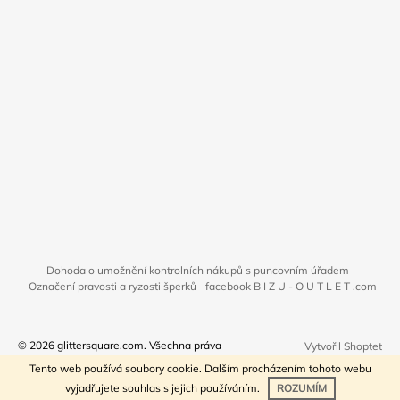
Dohoda o umožnění kontrolních nákupů s puncovním úřadem
Označení pravosti a ryzosti šperků
facebook B I Z U - O U T L E T .com
© 2026 glittersquare.com. Všechna práva
Vytvořil Shoptet
vyhrazena.
Tento web používá soubory cookie. Dalším procházením tohoto webu
vyjadřujete souhlas s jejich používáním.
ROZUMÍM