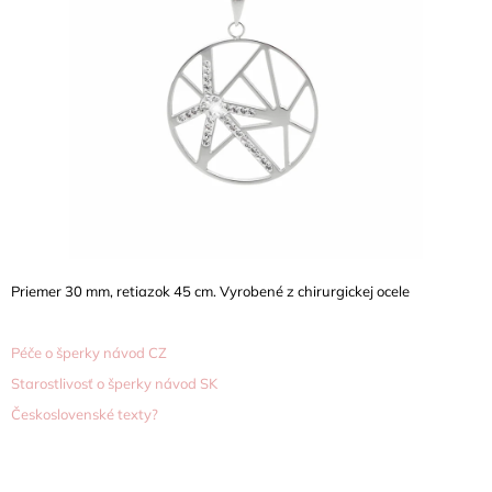
5
A
hvězdiček.
J
Í
T
?
HLEDAT
Priemer 30 mm, retiazok 45 cm. Vyrobené z chirurgickej ocele
D
Péče o šperky návod CZ
O
Starostlivosť o šperky návod SK
P
O
Československé texty?
R
U
Č
U