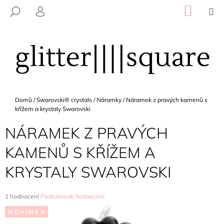
K
Přejít
NÁKU
M
HLEDAT
na
KOŠÍK
O
PŘIHLÁŠENÍ
ZPĚT
ZPĚT
obsah
Š
Í
C
K
O
P
O
Domů
/
Swarovski® crystals
/
Náramky
/
Náramek z pravých kamenů s
T
křížem a krystaly Swarovski
Ř
NÁRAMEK Z PRAVÝCH
E
B
KAMENŮ S KŘÍŽEM A
U
KRYSTALY SWAROVSKI
J
E
T
Průměrné
1 hodnocení
Podrobnosti hodnocení
hodnocení
E
N O V I N K A
produktu
N
je