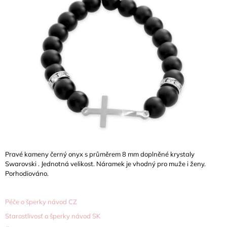
5,0
A
z
J
5
hvězdiček.
Í
T
?
HLEDAT
Pravé kameny černý onyx s průměrem 8 mm doplněné krystaly
D
Swarovski . Jednotná velikost. Náramek je vhodný pro muže i ženy.
O
Porhodiováno.
P
O
R
Péče o šperky návod CZ
U
Č
Starostlivosť o šperky návod SK
U