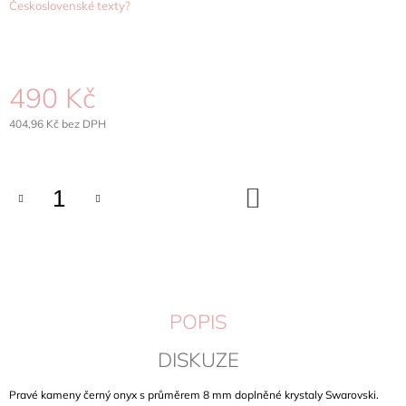
Československé texty?
J
E
M
E
490 Kč
BROŽ
KOČÁREK
404,96 Kč bez DPH
SWAROVSKI
Měrná
CRYSTALS
cena:
504
DO
Kč
KOŠÍKU
POPIS
DISKUZE
Pravé kameny černý onyx s průměrem 8 mm doplněné krystaly Swarovski.