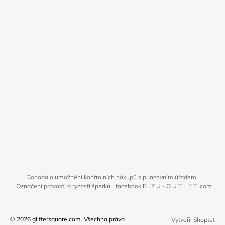
Dohoda o umožnění kontrolních nákupů s puncovním úřadem
Označení pravosti a ryzosti šperků
facebook B I Z U - O U T L E T .com
© 2026 glittersquare.com. Všechna práva
Vytvořil Shoptet