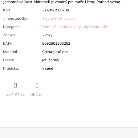
Jednotná velikost. Náramek je vhodný pro muže i ženy. Porhodiováno.
Kód
3749/61500708
Jméno značky
:
Swarovski® crystals
Kategorie
:
Dámské náramky s krystaly Swarovski
Záruka
:
2 roky
EAN
:
8592661303252
Materiál
:
Chirurgická ocel
Barva
:
jet (černá)
Krabička
:
v ceně
ZEPTAT SE
SDÍLET