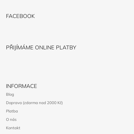
Z
Á
FACEBOOK
P
A
T
Í
PŘIJÍMÁME ONLINE PLATBY
INFORMACE
Blog
Doprava (zdarma nad 2000 Kč)
Platba
O nás
Kontakt